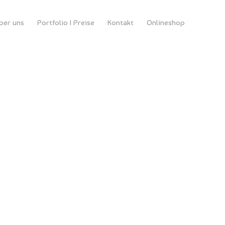
ber uns
Portfolio | Preise
Kontakt
Onlineshop